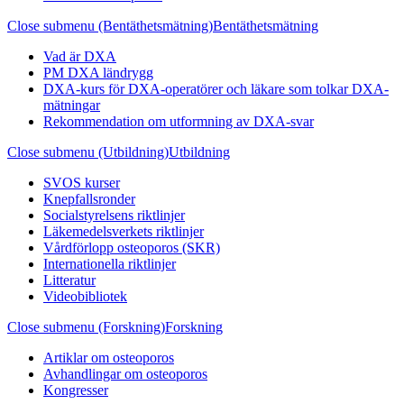
Close submenu (Bentäthetsmätning)
Bentäthetsmätning
Vad är DXA
PM DXA ländrygg
DXA-kurs för DXA-operatörer och läkare som tolkar DXA-
mätningar
Rekommendation om utformning av DXA-svar
Close submenu (Utbildning)
Utbildning
SVOS kurser
Knepfallsronder
Socialstyrelsens riktlinjer
Läkemedelsverkets riktlinjer
Vårdförlopp osteoporos (SKR)
Internationella riktlinjer
Litteratur
Videobibliotek
Close submenu (Forskning)
Forskning
Artiklar om osteoporos
Avhandlingar om osteoporos
Kongresser