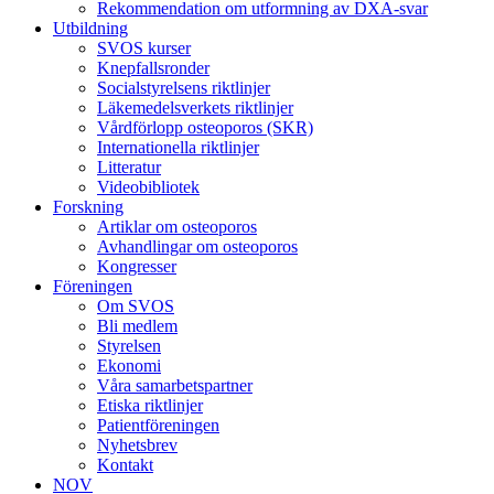
Rekommendation om utformning av DXA-svar
Utbildning
SVOS kurser
Knepfallsronder
Socialstyrelsens riktlinjer
Läkemedelsverkets riktlinjer
Vårdförlopp osteoporos (SKR)
Internationella riktlinjer
Litteratur
Videobibliotek
Forskning
Artiklar om osteoporos
Avhandlingar om osteoporos
Kongresser
Föreningen
Om SVOS
Bli medlem
Styrelsen
Ekonomi
Våra samarbetspartner
Etiska riktlinjer
Patientföreningen
Nyhetsbrev
Kontakt
NOV