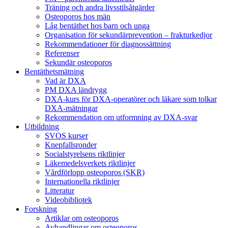
Träning och andra livsstilsåtgärder
Osteoporos hos män
Låg bentäthet hos barn och unga
Organisation för sekundärprevention – frakturkedjor
Rekommendationer för diagnossättning
Referenser
Sekundär osteoporos
Bentäthetsmätning
Vad är DXA
PM DXA ländrygg
DXA-kurs för DXA-operatörer och läkare som tolkar
DXA-mätningar
Rekommendation om utformning av DXA-svar
Utbildning
SVOS kurser
Knepfallsronder
Socialstyrelsens riktlinjer
Läkemedelsverkets riktlinjer
Vårdförlopp osteoporos (SKR)
Internationella riktlinjer
Litteratur
Videobibliotek
Forskning
Artiklar om osteoporos
Avhandlingar om osteoporos