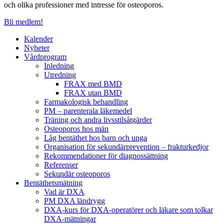
och olika professioner med intresse för osteoporos.
Bli medlem!
Kalender
Nyheter
Vårdprogram
Inledning
Utredning
FRAX med BMD
FRAX utan BMD
Farmakologisk behandling
PM – parenterala läkemedel
Träning och andra livsstilsåtgärder
Osteoporos hos män
Låg bentäthet hos barn och unga
Organisation för sekundärprevention – frakturkedjor
Rekommendationer för diagnossättning
Referenser
Sekundär osteoporos
Bentäthetsmätning
Vad är DXA
PM DXA ländrygg
DXA-kurs för DXA-operatörer och läkare som tolkar
DXA-mätningar