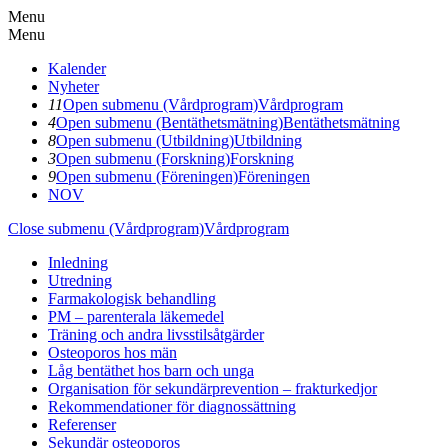
Menu
Menu
Kalender
Nyheter
11
Open submenu (Vårdprogram)
Vårdprogram
4
Open submenu (Bentäthetsmätning)
Bentäthetsmätning
8
Open submenu (Utbildning)
Utbildning
3
Open submenu (Forskning)
Forskning
9
Open submenu (Föreningen)
Föreningen
NOV
Close submenu (Vårdprogram)
Vårdprogram
Inledning
Utredning
Farmakologisk behandling
PM – parenterala läkemedel
Träning och andra livsstilsåtgärder
Osteoporos hos män
Låg bentäthet hos barn och unga
Organisation för sekundärprevention – frakturkedjor
Rekommendationer för diagnossättning
Referenser
Sekundär osteoporos