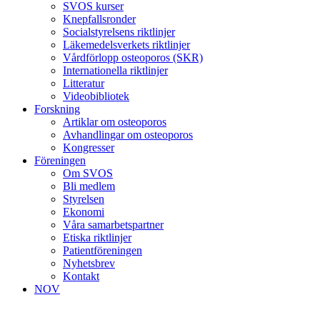
SVOS kurser
Knepfallsronder
Socialstyrelsens riktlinjer
Läkemedelsverkets riktlinjer
Vårdförlopp osteoporos (SKR)
Internationella riktlinjer
Litteratur
Videobibliotek
Forskning
Artiklar om osteoporos
Avhandlingar om osteoporos
Kongresser
Föreningen
Om SVOS
Bli medlem
Styrelsen
Ekonomi
Våra samarbetspartner
Etiska riktlinjer
Patientföreningen
Nyhetsbrev
Kontakt
NOV