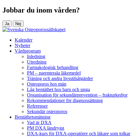
Jobbar du inom vården?
Ja
Nej
Kalender
Nyheter
Vårdprogram
Inledning
Utredning
Farmakologisk behandling
PM – parenterala läkemedel
Träning och andra livsstilsåtgärder
Osteoporos hos män
Låg bentäthet hos barn och unga
Organisation för sekundärprevention – frakturkedjor
Rekommendationer för diagnossättning
Referenser
Sekundär osteoporos
Bentäthetsmätning
Vad är DXA
PM DXA ländrygg
DXA-kurs för DXA-operatörer och läkare som tolkar