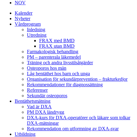
NOV
Kalender
Nyheter
Vårdprogram
Inledning
Utredning
FRAX med BMD
FRAX utan BMD
Farmakologisk behandling
PM – parenterala läkemedel
Träning och andra livsstilsåtgärder
Osteoporos hos män
Låg bentäthet hos barn och unga
Organisation för sekundärprevention – frakturkedjor
Rekommendationer för diagnossättning
Referenser
Sekundär osteoporos
Bentäthetsmätning
Vad är DXA
PM DXA ländrygg
DXA-kurs för DXA-operatörer och läkare som tolkar
DXA-mätningar
Rekommendation om utformning av DXA-svar
Utbildning