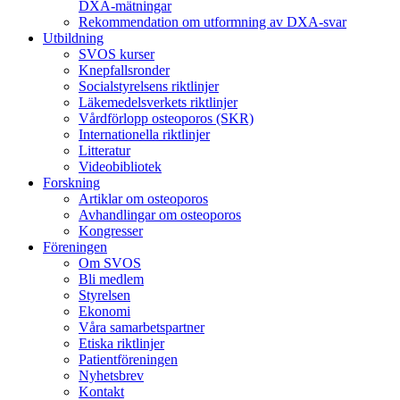
DXA-mätningar
Rekommendation om utformning av DXA-svar
Utbildning
SVOS kurser
Knepfallsronder
Socialstyrelsens riktlinjer
Läkemedelsverkets riktlinjer
Vårdförlopp osteoporos (SKR)
Internationella riktlinjer
Litteratur
Videobibliotek
Forskning
Artiklar om osteoporos
Avhandlingar om osteoporos
Kongresser
Föreningen
Om SVOS
Bli medlem
Styrelsen
Ekonomi
Våra samarbetspartner
Etiska riktlinjer
Patientföreningen
Nyhetsbrev
Kontakt